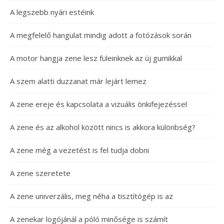
A legszebb nyári estéink
A megfelelő hangulat mindig adott a fotózások során
A motor hangja zene lesz füleinknek az új gumikkal
A szem alatti duzzanat már lejárt lemez
A zene ereje és kapcsolata a vizuális önkifejezéssel
A zene és az alkohol között nincs is akkora különbség?
A zene még a vezetést is fel tudja dobni
A zene szeretete
A zene univerzális, meg néha a tisztítógép is az
A zenekar logójánál a póló minősége is számít