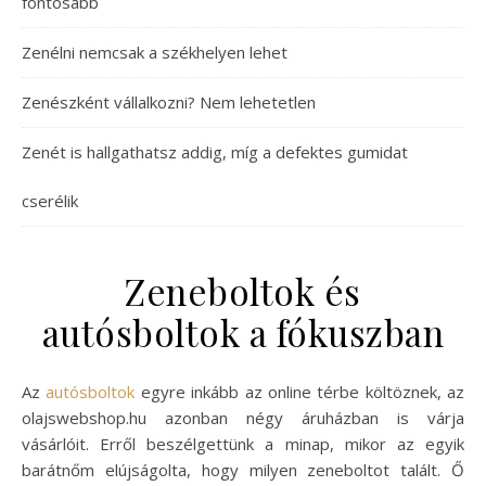
fontosabb
Zenélni nemcsak a székhelyen lehet
Zenészként vállalkozni? Nem lehetetlen
Zenét is hallgathatsz addig, míg a defektes gumidat
cserélik
Zeneboltok és
autósboltok a fókuszban
Az
autósboltok
egyre inkább az online térbe költöznek, az
olajswebshop.hu azonban négy áruházban is várja
vásárlóit. Erről beszélgettünk a minap, mikor az egyik
barátnőm elújságolta, hogy milyen zeneboltot talált. Ő