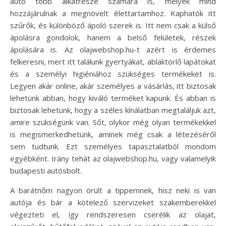
autó több alkatrésze számára is, melyek mind
hozzájárulnak a megnövelt élettartamhoz. Kaphatók itt
szűrők, és különböző ápoló szerek is. Itt nem csak a külső
ápolásra gondolok, hanem a belső felületek, részek
ápolására is. Az olajwebshop.hu-t azért is érdemes
felkeresni, mert itt találunk gyertyákat, ablaktörlő lapátokat
és a személyi higiéniához szükséges termékeket is.
Legyen akár online, akár személyes a vásárlás, itt biztosak
lehetünk abban, hogy kiváló terméket kapunk. És abban is
biztosak lehetünk, hogy a széles kínálatban megtaláljuk azt,
amire szükségünk van. Sőt, olykor még olyan termékekkel
is megismerkedhetünk, aminek még csak a létezéséről
sem tudtunk. Ezt személyes tapasztalatból mondom
egyébként. Irány tehát az olajwebshop.hu, vagy valamelyik
budapesti autósbolt.
A barátnőm nagyon örült a tippemnek, hisz neki is van
autója és bár a kötelező szervizeket szakemberekkel
végezteti el, így rendszeresen cserélik az olajat,