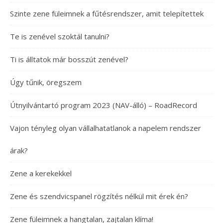
Szinte zene füleimnek a fűtésrendszer, amit telepítettek
Te is zenével szoktál tanulni?
Ti is álltatok már bosszút zenével?
Úgy tűnik, öregszem
Útnyilvántartó program 2023 (NAV-álló) – RoadRecord
Vajon tényleg olyan vállalhatatlanok a napelem rendszer
árak?
Zene a kerekekkel
Zene és szendvicspanel rögzítés nélkül mit érek én?
Zene füleimnek a hangtalan, zajtalan klíma!