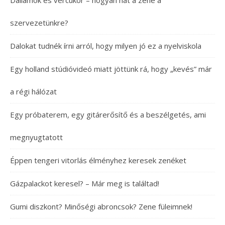
Dallamok és vércukor – hogyan hat a zene a
szervezetünkre?
Dalokat tudnék írni arról, hogy milyen jó ez a nyelviskola
Egy holland stúdióvideó miatt jöttünk rá, hogy „kevés” már
a régi hálózat
Egy próbaterem, egy gitárerősítő és a beszélgetés, ami
megnyugtatott
Éppen tengeri vitorlás élményhez keresek zenéket
Gázpalackot keresel? – Már meg is találtad!
Gumi diszkont? Minőségi abroncsok? Zene füleimnek!