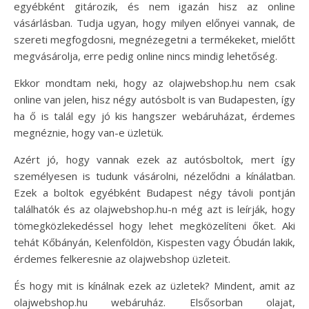
egyébként gitározik, és nem igazán hisz az online
vásárlásban. Tudja ugyan, hogy milyen előnyei vannak, de
szereti megfogdosni, megnézegetni a termékeket, mielőtt
megvásárolja, erre pedig online nincs mindig lehetőség.
Ekkor mondtam neki, hogy az olajwebshop.hu nem csak
online van jelen, hisz négy autósbolt is van Budapesten, így
ha ő is talál egy jó kis hangszer webáruházat, érdemes
megnéznie, hogy van-e üzletük.
Azért jó, hogy vannak ezek az autósboltok, mert így
személyesen is tudunk vásárolni, nézelődni a kínálatban.
Ezek a boltok egyébként Budapest négy távoli pontján
találhatók és az olajwebshop.hu-n még azt is leírják, hogy
tömegközlekedéssel hogy lehet megközelíteni őket. Aki
tehát Kőbányán, Kelenföldön, Kispesten vagy Óbudán lakik,
érdemes felkeresnie az olajwebshop üzleteit.
És hogy mit is kínálnak ezek az üzletek? Mindent, amit az
olajwebshop.hu webáruház. Elsősorban olajat,